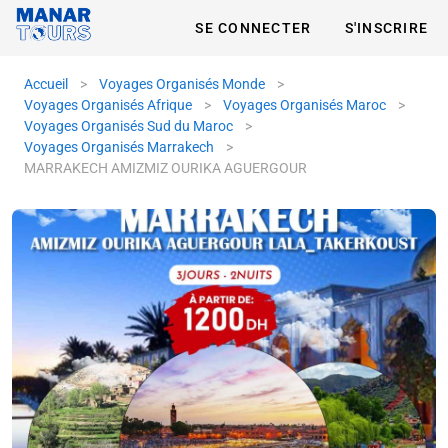
SE CONNECTER
S'INSCRIRE
Accueil
>
Voyages Organisés Monde
>
Voyages Organisés Afrique
>
Voyages Organisés Maroc
>
Voyages Organisés Sud du Maroc
>
Voyages Organisés Marrakech
>
MARRAKECH AMIZMIZ OURIKA AGUERGOUR