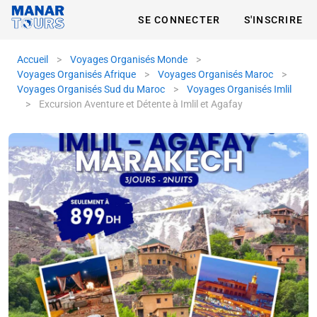
SE CONNECTER
S'INSCRIRE
Accueil
>
Voyages Organisés Monde
>
Voyages Organisés Afrique
>
Voyages Organisés Maroc
>
Voyages Organisés Sud du Maroc
>
Voyages Organisés Imlil
>
Excursion Aventure et Détente à Imlil et Agafay