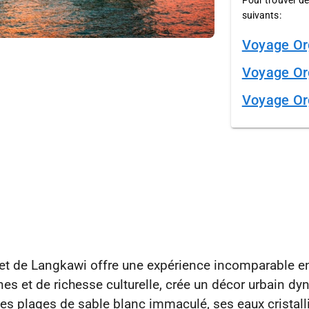
Pour trouver de
suivants:
Voyage Or
Voyage Or
Voyage Or
et de Langkawi offre une expérience incomparable en
s et de richesse culturelle, crée un décor urbain dyna
ses plages de sable blanc immaculé, ses eaux cristall