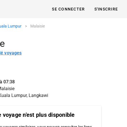
SE CONNECTER
S'INSCRIRE
uala Lumpur
>
Malaisie
ie
lé voyages
à 07:38
alaisie
Kuala Lumpur, Langkawi
 voyage n'est plus disponible